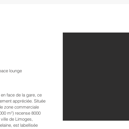
space lounge
, en face de la gare, ce
ièrement appréciée. Située
ande zone commerciale
000 m²) recense 8000
 ville de Limoges,
aine, est labellisée