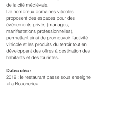
de la cité médiévale.
De nombreux domaines viticoles
proposent des espaces pour des
événements privés (mariages,
manifestations professionnelles),
permettant ainsi de promouvoir l’activité
vinicole et les produits du terroir tout en
développant des offres à destination des
habitants et des touristes.
Dates clés :
2019 : le restaurant passe sous enseigne
«La Boucherie»
2020 - 2022
: travaux de climatisation et
renouvellement d’équipements :
téléviseurs et literie, mobilier de la salle de
petit-déjeuner, chaufferie.